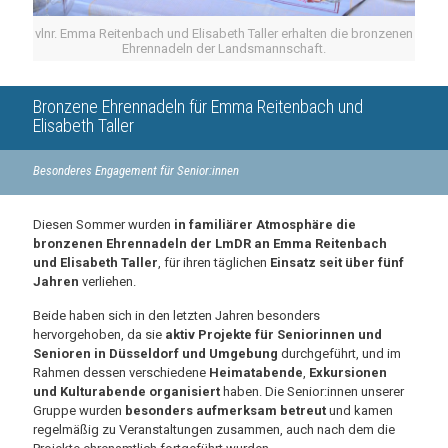
vlnr. Emma Reitenbach und Elisabeth Taller erhalten die bronzenen
Ehrennadeln der Landsmannschaft.
Bronzene Ehrennadeln für Emma Reitenbach und
Elisabeth Taller
Besonderes Engagement für Senior:innen
Diesen Sommer wurden
in familiärer Atmosphäre die
bronzenen Ehrennadeln der LmDR an Emma Reitenbach
und Elisabeth Taller
, für ihren täglichen
Einsatz seit über fünf
Jahren
verliehen.
Beide haben sich in den letzten Jahren besonders
hervorgehoben, da sie
aktiv Projekte für Seniorinnen und
Senioren in Düsseldorf und Umgebung
durchgeführt, und im
Rahmen dessen verschiedene
Heimatabende
,
Exkursionen
und Kulturabende organisiert
haben. Die Senior:innen unserer
Gruppe wurden
besonders aufmerksam betreut
und kamen
regelmäßig zu Veranstaltungen zusammen, auch nach dem die