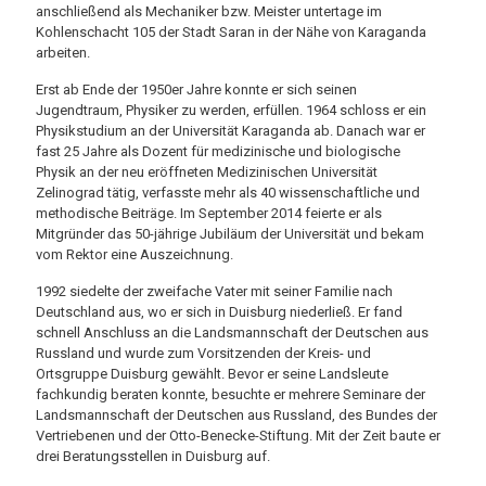
anschließend als Mechaniker bzw. Meister untertage im
Kohlenschacht 105 der Stadt Saran in der Nähe von Karaganda
arbeiten.
Erst ab Ende der 1950er Jahre konnte er sich seinen
Jugendtraum, Physiker zu werden, erfüllen. 1964 schloss er ein
Physikstudium an der Universität Karaganda ab. Danach war er
fast 25 Jahre als Dozent für medizinische und biologische
Physik an der neu eröffneten Medizinischen Universität
Zelinograd tätig, verfasste mehr als 40 wissenschaftliche und
methodische Beiträge. Im September 2014 feierte er als
Mitgründer das 50-jährige Jubiläum der Universität und bekam
vom Rektor eine Auszeichnung.
1992 siedelte der zweifache Vater mit seiner Familie nach
Deutschland aus, wo er sich in Duisburg niederließ. Er fand
schnell Anschluss an die Landsmannschaft der Deutschen aus
Russland und wurde zum Vorsitzenden der Kreis- und
Ortsgruppe Duisburg gewählt. Bevor er seine Landsleute
fachkundig beraten konnte, besuchte er mehrere Seminare der
Landsmannschaft der Deutschen aus Russland, des Bundes der
Vertriebenen und der Otto-Benecke-Stiftung. Mit der Zeit baute er
drei Beratungsstellen in Duisburg auf.