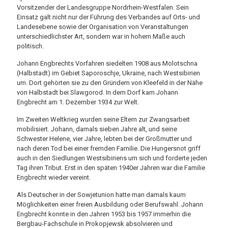
Vorsitzender der Landesgruppe Nordrhein-Westfalen. Sein
Einsatz galt nicht nur der Führung des Verbandes auf Orts- und
Landesebene sowie der Organisation von Veranstaltungen
unterschiedlichster Art, sondern war in hohem Maße auch
politisch.
Johann Engbrechts Vorfahren siedelten 1908 aus Molotschna
(Halbstadt) im Gebiet Saporoschje, Ukraine, nach Westsibirien
um. Dort gehörten sie zu den Gründern von Kleefeld in der Nähe
von Halbstadt bei Slawgorod. In dem Dorf kam Johann
Engbrecht am 1. Dezember 1934 zur Welt.
Im Zweiten Weltkrieg wurden seine Eltern zur Zwangsarbeit
mobilisiert. Johann, damals sieben Jahre alt, und seine
Schwester Helene, vier Jahre, lebten bei der Großmutter und
nach deren Tod bei einer fremden Familie. Die Hungersnot griff
auch in den Siedlungen Westsibiriens um sich und forderte jeden
Tag ihren Tribut. Erst in den späten 1940er Jahren war die Familie
Engbrecht wieder vereint.
Als Deutscher in der Sowjetunion hatte man damals kaum
Möglichkeiten einer freien Ausbildung oder Berufswahl. Johann
Engbrecht konnte in den Jahren 1953 bis 1957 immerhin die
Bergbau-Fachschule in Prokopjewsk absolvieren und