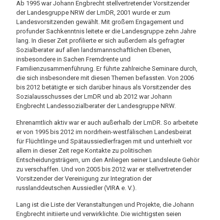
Ab 1995 war Johann Engbrecht stellvertretender Vorsitzender
der Landesgruppe NRW der LmDR, 2001 wurde er zum
Landesvorsitzenden gewählt. Mit großem Engagement und
profunder Sachkenntnis leitete er die Landesgruppe zehn Jahre
lang. In dieser Zeit profilierte er sich außerdem als gefragter
Sozialberater auf allen landsmannschaftlichen Ebenen,
insbesondere in Sachen Fremdrente und
Familienzusammenführung. Er führte zahlreiche Seminare durch,
die sich insbesondere mit diesen Themen befassten. Von 2006
bis 2012 betätigte er sich darüber hinaus als Vorsitzender des
Sozialausschusses der LmDR und ab 2012 war Johann
Engbrecht Landessozialberater der Landesgruppe NRW.
Ehrenamtlich aktiv war er auch außerhalb der LmDR. So arbeitete
er von 1995 bis 2012 im nordrhein-westfälischen Landesbeirat
für Flüchtlinge und Spätaussiedlerfragen mit und unterhielt vor
allem in dieser Zeit rege Kontakte zu politischen
Entscheidungsträgern, um den Anliegen seiner Landsleute Gehör
zu verschaffen. Und von 2005 bis 2012 war er stellvertretender
Vorsitzender der Vereinigung zur Integration der
russlanddeutschen Aussiedler (VIRA e. V.).
Lang ist die Liste der Veranstaltungen und Projekte, die Johann
Engbrecht initiierte und verwirklichte. Die wichtigsten seien