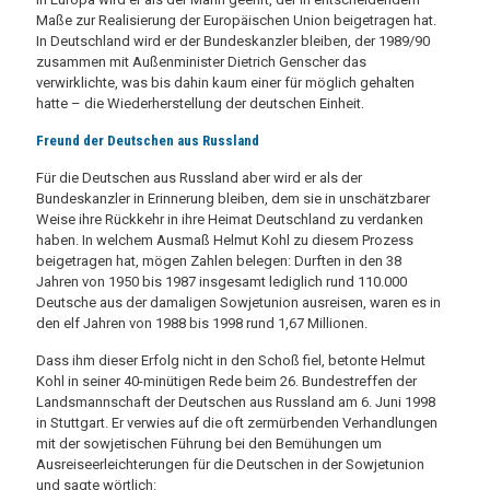
Maße zur Realisierung der Europäischen Union beigetragen hat.
In Deutschland wird er der Bundeskanzler bleiben, der 1989/90
zusammen mit Außenminister Dietrich Genscher das
verwirklichte, was bis dahin kaum einer für möglich gehalten
hatte – die Wiederherstellung der deutschen Einheit.
Freund der Deutschen aus Russland
Für die Deutschen aus Russland aber wird er als der
Bundeskanzler in Erinnerung bleiben, dem sie in unschätzbarer
Weise ihre Rückkehr in ihre Heimat Deutschland zu verdanken
haben. In welchem Ausmaß Helmut Kohl zu diesem Prozess
beigetragen hat, mögen Zahlen belegen: Durften in den 38
Jahren von 1950 bis 1987 insgesamt lediglich rund 110.000
Deutsche aus der damaligen Sowjetunion ausreisen, waren es in
den elf Jahren von 1988 bis 1998 rund 1,67 Millionen.
Dass ihm dieser Erfolg nicht in den Schoß fiel, betonte Helmut
Kohl in seiner 40-minütigen Rede beim 26. Bundestreffen der
Landsmannschaft der Deutschen aus Russland am 6. Juni 1998
in Stuttgart. Er verwies auf die oft zermürbenden Verhandlungen
mit der sowjetischen Führung bei den Bemühungen um
Ausreiseerleichterungen für die Deutschen in der Sowjetunion
und sagte wörtlich: