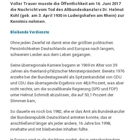
Voller Trauer musste die Öffentlichkeit am 16. Juni 2017
die Nachricht vom Tod des Altbundeskanzlers Dr. Helmut
Kohl (geb. am 3. April 1930 in Ludwigshafen am Rhein) zur
Kenntnis nehmen.
Bleibende Verdienste
Ohne jeden Zweifel ist damit eine der größten politischen
Persönlichkeiten Deutschlands und Europas nach langem,
schwerem Leiden aus dem Leben gegangen.
Seine überregionale Karriere begann er 1969 im Alter von 39
Jahren als rheinland-pfälzischer Ministerpräsident. Bereits 1976
erzielte bei der Bundestagswahl als Spitzenkandidat von CDU
und CSU das überragende Ergebnis von 48,6 Prozent, was aber
nicht reichte, um die sozialliberale Regierung (SPD und FDP)
unter Helmut Schmidt abzulösen, die auf 50,1 Prozent der
Stimmen kam,
So dauerte es noch bis 1982, ehe er das Amt als Bundeskanzler
der Bundesrepublik Deutschland antreten konnte, das er
anschließend länger als jeder andere, 16 Jahre bis 1998,
innehatte und mit bleibenden Inhalten füllte.
In Europa wird er als der Mann geehrt, der in entscheidendem