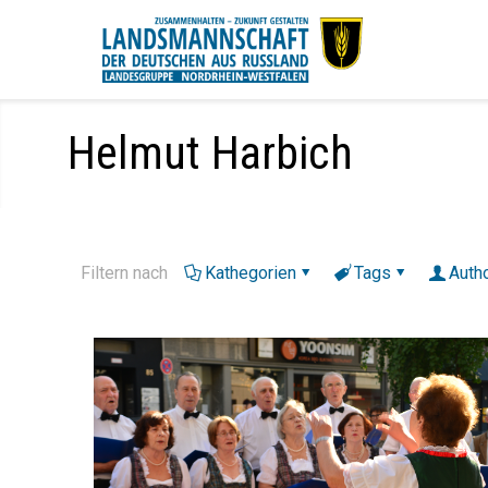
Helmut Harbich
Filtern nach
Kathegorien
Tags
Auth