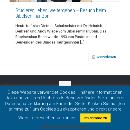
Studieren, leben, weitergeben – Besuch beim
Bibelseminar Bonn
Heute traf sich Dietmar Schulmeister mit Dr. Heinrich
Derksen und Andy Wiebe vom Bibelseminar Bonn. Das
Bibelseminar Bonn wurde 1993 von Pastoren und
Gemeinden des Bundes Taufgesinnter
[…]
Weiterlesen
Diese Website verwendet Cookies – nähere Informationen
dazu und zu Ihren Rechten als Benutzer finden Sie in unserer
Impressum
|
Datenschutz
Datenschutzerklärung am Ende der Seite. Klicken Sie auf „Ich
Copyright 2020 LmDR e.V. in Nordrhein-Westfalen
stimme zu“, um Cookies zu akzeptieren und direkt unsere
Website besuchen zu können.
Ich stimme zu
Datenschutzerklärung