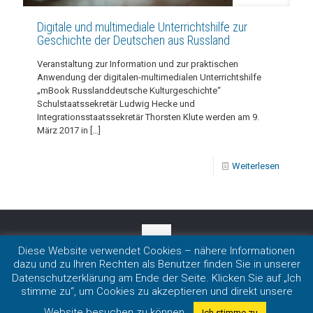
Digitale und multimediale Unterrichtshilfe zur
Geschichte der Deutschen aus Russland
Veranstaltung zur Information und zur praktischen
Anwendung der digitalen-multimedialen Unterrichtshilfe
„mBook Russlanddeutsche Kulturgeschichte“
Schulstaatssekretär Ludwig Hecke und
Integrationsstaatssekretär Thorsten Klute werden am 9.
März 2017 in
[…]
Weiterlesen
Diese Website verwendet Cookies – nähere Informationen
dazu und zu Ihren Rechten als Benutzer finden Sie in unserer
Impressum
|
Datenschutz
Datenschutzerklärung am Ende der Seite. Klicken Sie auf „Ich
Copyright 2020 LmDR e.V. in Nordrhein-Westfalen
stimme zu“, um Cookies zu akzeptieren und direkt unsere
Website besuchen zu können.
Ich stimme zu