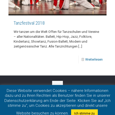
Tanzfestival 2018
Wir tanzen um die Welt Offen für Tanzschulen und Vereine
– aller Nationalitäten. Ballett, Hip-Hop, Jazz, Folklore,
Kindertanz, Showtanz, Fusion-Ballett, Modern und
zeitgenössischer Tanz. Alle Tanzrichtungen
[…]
Weiterlesen
Diese Website verwendet Cookies – nähere Informationen
dazu und zu Ihren Rechten als Benutzer finden Sie in unserer
Impressum
|
Datenschutz
Datenschutzerklärung am Ende der Seite. Klicken Sie auf „Ich
Copyright 2020 LmDR e.V. in Nordrhein-Westfalen
stimme zu“, um Cookies zu akzeptieren und direkt unsere
Website besuchen zu können.
Ich stimme zu