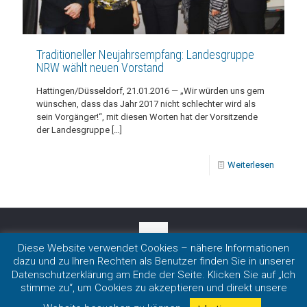
Traditioneller Neujahrsempfang: Landesgruppe
NRW wählt neuen Vorstand
Hattingen/Düsseldorf, 21.01.2016 — „Wir würden uns gern
wünschen, dass das Jahr 2017 nicht schlechter wird als
sein Vorgänger!“, mit diesen Worten hat der Vorsitzende
der Landesgruppe
[…]
Weiterlesen
Diese Website verwendet Cookies – nähere Informationen
dazu und zu Ihren Rechten als Benutzer finden Sie in unserer
Impressum
|
Datenschutz
Datenschutzerklärung am Ende der Seite. Klicken Sie auf „Ich
Copyright 2020 LmDR e.V. in Nordrhein-Westfalen
stimme zu“, um Cookies zu akzeptieren und direkt unsere