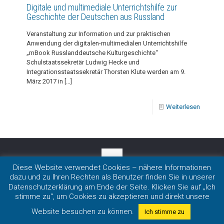
Digitale und multimediale Unterrichtshilfe zur
Geschichte der Deutschen aus Russland
Veranstaltung zur Information und zur praktischen
Anwendung der digitalen-multimedialen Unterrichtshilfe
„mBook Russlanddeutsche Kulturgeschichte“
Schulstaatssekretär Ludwig Hecke und
Integrationsstaatssekretär Thorsten Klute werden am 9.
März 2017 in
[…]
Weiterlesen
Diese Website verwendet Cookies – nähere Informationen
dazu und zu Ihren Rechten als Benutzer finden Sie in unserer
Impressum
|
Datenschutz
Datenschutzerklärung am Ende der Seite. Klicken Sie auf „Ich
Copyright 2020 LmDR e.V. in Nordrhein-Westfalen
stimme zu“, um Cookies zu akzeptieren und direkt unsere
Website besuchen zu können.
Ich stimme zu