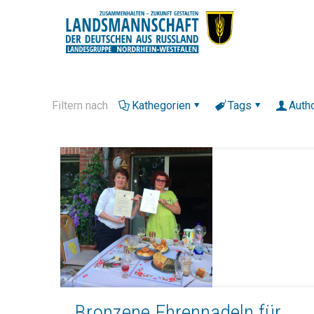
Filtern nach
Kathegorien
Tags
Auth
Bronzene Ehrennadeln für